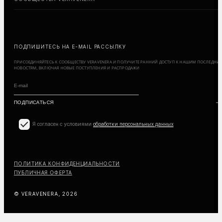
ПОДПИШИТЕСЬ НА E-MAIL РАССЫЛКУ
ПРИСОЕДИНЯЙТЕСЬ К СООБЩЕСТВУ VERAVENERA И ПОЛУЧИТЕ РАННИЙ ДОСТУП К НАШИМ ПОСЛЕДНИ
НОВОСТЯМ, ВКЛЮЧАЯ НОВЫЕ ПОСТУПЛЕНИЯ И РАСПРОДАЖИ
Я согласен с условиями
обработки персональных данных
ПОЛИТИКА КОНФИДЕНЦИАЛЬНОСТИ
ПУБЛИЧНАЯ ОФЕРТА
© VERAVENERA, 2026