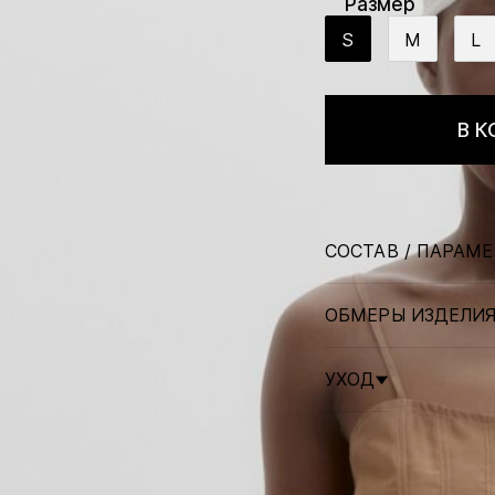
Размер
S
M
L
В К
СОСТАВ / ПАРАМ
ОБМЕРЫ ИЗДЕЛИ
УХОД