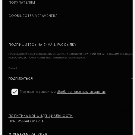
ПОКУПАТЕЛЯМ
СООБЩЕСТВА VERAVENERA
ПОДПИШИТЕСЬ НА E-MAIL РАССЫЛКУ
ПРИСОЕДИНЯЙТЕСЬ К СООБЩЕСТВУ VERAVENERA И ПОЛУЧИТЕ РАННИЙ ДОСТУП К НАШИМ ПОСЛЕДНИ
НОВОСТЯМ, ВКЛЮЧАЯ НОВЫЕ ПОСТУПЛЕНИЯ И РАСПРОДАЖИ
Я согласен с условиями
обработки персональных данных
ПОЛИТИКА КОНФИДЕНЦИАЛЬНОСТИ
ПУБЛИЧНАЯ ОФЕРТА
© VERAVENERA, 2026