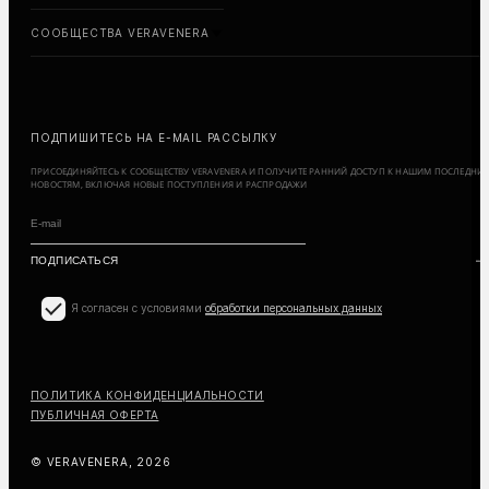
СООБЩЕСТВА VERAVENERA
ПОДПИШИТЕСЬ НА E-MAIL РАССЫЛКУ
ПРИСОЕДИНЯЙТЕСЬ К СООБЩЕСТВУ VERAVENERA И ПОЛУЧИТЕ РАННИЙ ДОСТУП К НАШИМ ПОСЛЕДНИ
НОВОСТЯМ, ВКЛЮЧАЯ НОВЫЕ ПОСТУПЛЕНИЯ И РАСПРОДАЖИ
Я согласен с условиями
обработки персональных данных
ПОЛИТИКА КОНФИДЕНЦИАЛЬНОСТИ
ПУБЛИЧНАЯ ОФЕРТА
© VERAVENERA, 2026