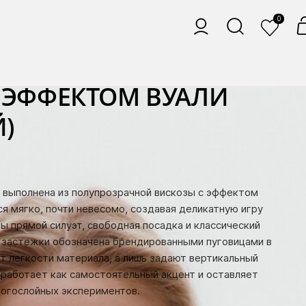
0
С ЭФФЕКТОМ ВУАЛИ
)
 выполнена из полупрозрачной вискозы с эффектом
ся мягко, почти невесомо, создавая деликатную игру
зы прямой силуэт, свободная посадка и классический
я застежки обозначена брендированными пуговицами в
ют легкости материала, а лишь задают вертикальный
 работает как самостоятельный акцент и оставляет
ногослойных экспериментов.