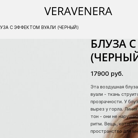
УЗА С ЭФФЕКТОМ ВУАЛИ (ЧЕРНЫЙ)
БЛУЗА 
(ЧЕРНЫЙ
17900
руб.
Эта воздушная блуза
вуали - ткань струит
прозрачности. У блу
вырез у горла. Лини
тон - они не наруша
ритм. Вещь, которая
пространство для м