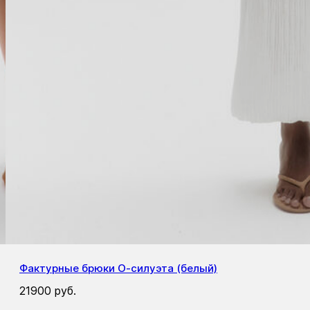
Фактурные брюки О-силуэта (белый)
21900
руб.