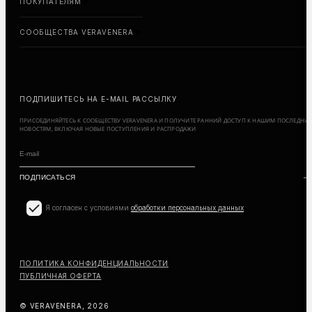
ПОКУПАТЕЛЯМ
СООБЩЕСТВА VERAVENERA
ПОДПИШИТЕСЬ НА E-MAIL РАССЫЛКУ
ПРИСОЕДИНЯЙТЕСЬ К СООБЩЕСТВУ VERAVENERA И ПОЛУЧИТЕ РАННИЙ ДОСТУП К НАШИМ ПОСЛЕДНИ
НОВОСТЯМ, ВКЛЮЧАЯ НОВЫЕ ПОСТУПЛЕНИЯ И РАСПРОДАЖИ
Я согласен с условиями
обработки персональных данных
ПОЛИТИКА КОНФИДЕНЦИАЛЬНОСТИ
ПУБЛИЧНАЯ ОФЕРТА
© VERAVENERA, 2026